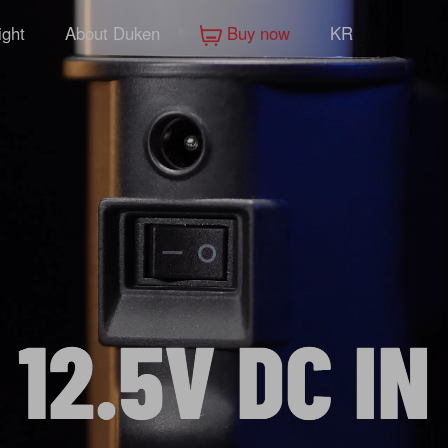
ight
About Duken
Buy now
KR