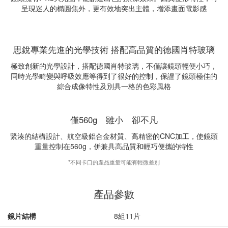
呈現迷人的橢圓焦外，更有效地突出主體，增添畫面電影感
思銳專業先進的光學技術 搭配高品質的德國肖特玻璃
極致創新的光學設計，搭配德國肖特玻璃，不僅讓鏡頭輕便小巧，
同時光學畸變與呼吸效應等得到了很好的控制，保證了鏡頭極佳的
綜合成像特性及別具一格的色彩風格
僅560g 雖小 卻不凡
緊湊的結構設計、航空級鋁合金材質、高精密的CNC加工，使鏡頭
重量控制在560g，併兼具高品質和輕巧便攜的特性
*不同卡口的產品重量可能有輕微差別
兼容APS-C畫幅相機
產品參數
鏡片結構
8組11片