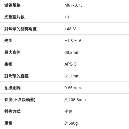
濾鏡規格
M67x0.75
光圈葉片數
10
對焦環的旋轉角度
143.6°
光圈
F1.8-F16
最大直徑
68.2mm
畫幅
APS-C
對焦環的直徑
61.7mm
拍攝距離
0.85m- ∞
長度(不含鏡頭蓋)
約106.6mm
對焦方式
手動
重量
約560g