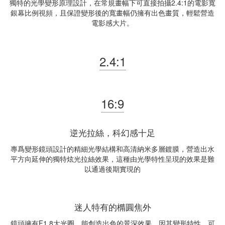
獨特的光學變形原理設計，在常規畫幅下可直接拍攝2.4:1的電影寬
銀幕比例視頻，且保證變形後的寬畫幅仍擁有出色畫質，輕鬆營造
電影感大片。
2.4:1
16:9
逆光拉絲，科幻感十足
專爲變形鏡頭設計的精細光學結構和高清納米多層鍍膜，營造出水
平方向延伸的獨特炫光拉絲效果，這種由光學特性呈現的效果是難
以通過後期實現的
迷人特有的橢圓焦外
鏡頭擁有F1.8大光圈，能創造出色的景深效果。因其變形特性，可