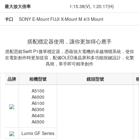
最大放大倍率
1:15.38(V), 1:20.17(H)
卡口
SONY E-Mount FUJI X-Mount M 4/3 Mount
搭配穩定器使用，讓你更加得心應手
搭配思銳Swift P1微單穩定器，憑藉強大電機的卓越增穩系統，使你
在電影創作時更加從容，配備OLED液晶屏和多功能按鍵設計，化繁
爲簡，單手即可精準創作
品牌
相機型號
鏡頭型號
A5100
A6000
A6100
A6300
A6400
A6500
Lumix GF Series