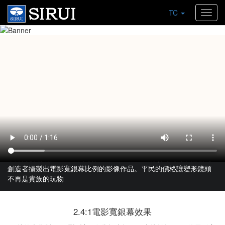
大光圈，創造出色畫質
TC
Toggl
50mm/F1.8 1.33X變形鏡頭
navig
全新的電影世界等你來探索
相比傳統50mm APS-C鏡頭，使用思銳50mm F1.8變形鏡頭可使水
平方向視場增加33%，約等效APS-C 37.5mm鏡頭的視角，輕鬆爲
創造者攝製出電影寬銀幕比例的影像作品。平民的價格讓變形鏡頭
不再是貴族的玩物
2.4:1電影寬銀幕效果