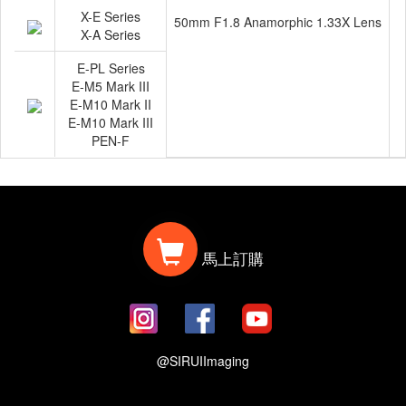
X-E Series
50mm F1.8 Anamorphic 1.33X Lens
X-A Series
E-PL Series
E-M5 Mark III
E-M10 Mark II
E-M10 Mark III
PEN-F
馬上訂購
@SIRUIImaging